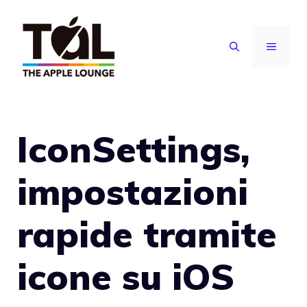
Vai
al
MENU
contenuto
IconSettings,
impostazioni
rapide tramite
icone su iOS