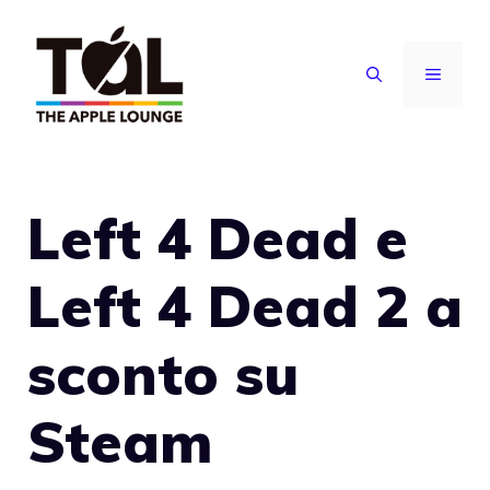
Vai
al
MENU
contenuto
Left 4 Dead e
Left 4 Dead 2 a
sconto su
Steam