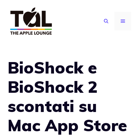
Vai
al
MENU
contenuto
BioShock e
BioShock 2
scontati su
Mac App Store