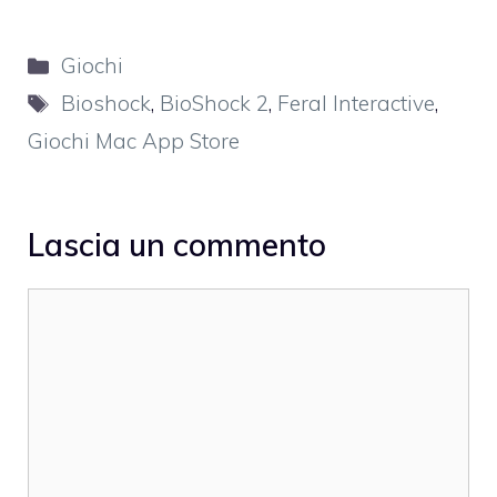
Categorie
Giochi
Tag
Bioshock
,
BioShock 2
,
Feral Interactive
,
Giochi Mac App Store
Lascia un commento
Commento