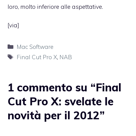
loro, molto inferiore alle aspettative.
[
via
]
Categorie
Mac Software
Tag
Final Cut Pro X
,
NAB
1 commento su “Final
Cut Pro X: svelate le
novità per il 2012”