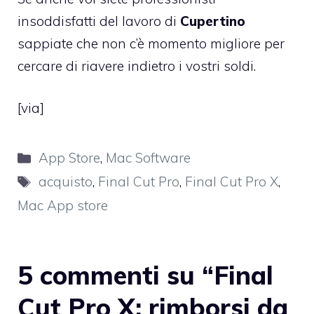
insoddisfatti del lavoro di
Cupertino
sappiate che non c’è momento migliore per
cercare di riavere indietro i vostri soldi.
[
via
]
Categorie
App Store
,
Mac Software
Tag
acquisto
,
Final Cut Pro
,
Final Cut Pro X
,
Mac App store
5 commenti su “Final
Cut Pro X: rimborsi da