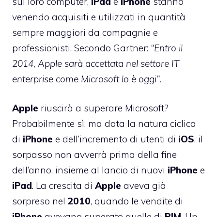
sui loro computer,
iPad
e
iPhone
stanno
venendo acquisiti e utilizzati in quantità
sempre maggiori da compagnie e
professionisti. Secondo Gartner:
“Entro il
2014, Apple sarà accettata nel settore IT
enterprise come Microsoft lo è oggi”
.
Apple
riuscirà a superare Microsoft?
Probabilmente sì, ma data la natura ciclica
di
iPhone
e dell’incremento di utenti di
iOS
, il
sorpasso non avverrà prima della fine
dell’anno, insieme al lancio di nuovi
iPhone
e
iPad
. La crescita di
Apple
aveva già
sorpreso nel
2010
, quando le vendite di
iPhone
avevano superato quelle di
RIM
. Un