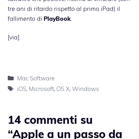
tre ani di ritardo rispetto al primo iPad) il
fallimento di
PlayBook
.
[
via
]
Categorie
Mac Software
Tag
iOS
,
Microsoft
,
OS X
,
Windows
14 commenti su
“Apple a un passo da