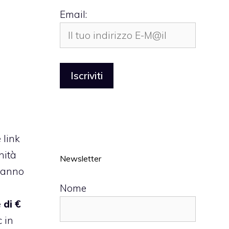
Email:
 link
nità
Newsletter
 danno
Nome
 di €
c in