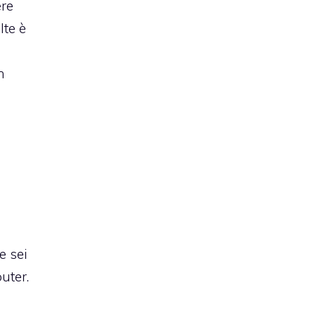
ere
lte è
n
e sei
uter.