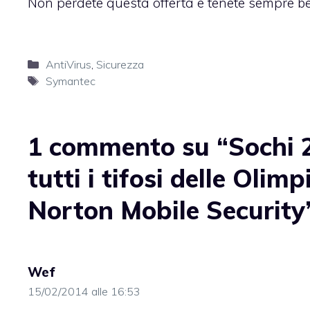
Non perdete questa offerta e tenete sempre be
Categorie
AntiVirus
,
Sicurezza
Tag
Symantec
1 commento su “Sochi 
tutti i tifosi delle Olim
Norton Mobile Security
Wef
15/02/2014 alle 16:53