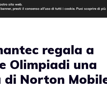
nostro sito web.
banner, presti il consenso all’uso di tutti i cookie. Puoi scoprire di pi
ONE
MAC
IPAD
IOS 9
APPLE WATCH
MAC
mantec regala a
lle Olimpiadi una
a di Norton Mobil