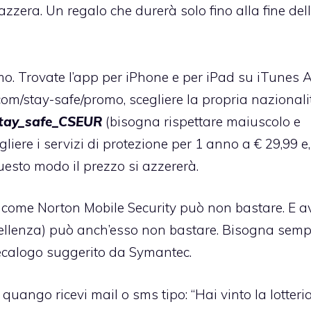
 azzera. Un regalo che durerà solo fino alla fine del
o. Trovate l’
app per iPhone
e per
iPad
su iTunes 
.com/stay-safe/promo
, scegliere la propria nazionali
tay_safe_CSEUR
(bisogna rispettare maiuscolo e
gliere i servizi di protezione per 1 anno a € 29,99 e
 questo modo il prezzo si azzererà.
e come Norton Mobile Security può non bastare. E a
ccellenza) può anch’esso non bastare. Bisogna semp
decalogo suggerito da Symantec.
quango ricevi mail o sms tipo: “Hai vinto la lotteri