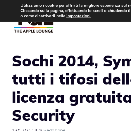
Vai
Utilizziamo i cookie per offrirti la migliore esperienza sul 
Cliccando sulla pagina, effettuando lo scroll o chiudendo il 
al
o come disattivarli nelle
impostazioni
.
APPLE NEWS
IPH
contenuto
Sochi 2014, Sy
tutti i tifosi de
licenza gratuit
Security
13/02/2014
di
Redazione