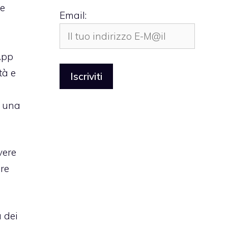
le
Email:
App
tà e
, una
vere
re
a dei