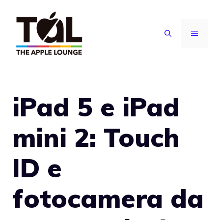
Vai
al
MENU
contenuto
iPad 5 e iPad
mini 2: Touch
ID e
fotocamera da