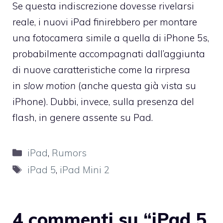
Se questa indiscrezione dovesse rivelarsi
reale, i nuovi iPad finirebbero per montare
una fotocamera simile a quella di iPhone 5s,
probabilmente accompagnati dall’aggiunta
di nuove caratteristiche come la rirpresa
in
slow motion
(anche questa già vista su
iPhone). Dubbi, invece, sulla presenza del
flash, in genere assente su Pad.
Categorie
iPad
,
Rumors
Tag
iPad 5
,
iPad Mini 2
4 commenti su “iPad 5