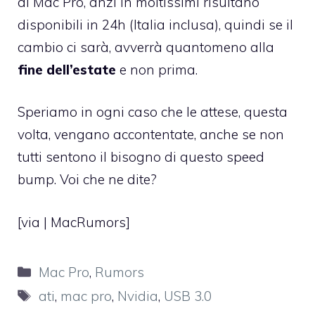
di Mac Pro, anzi in moltissimi risultano
disponibili in 24h (Italia inclusa), quindi se il
cambio ci sarà, avverrà quantomeno alla
fine dell’estate
e non prima.
Speriamo in ogni caso che le attese, questa
volta, vengano accontentate, anche se non
tutti sentono il bisogno di questo speed
bump. Voi che ne dite?
[via |
MacRumors
]
Categorie
Mac Pro
,
Rumors
Tag
ati
,
mac pro
,
Nvidia
,
USB 3.0