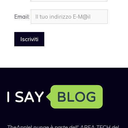
Email:
TheAppleLounge
è parte dell' AREA TECH del