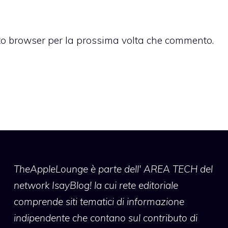
sto browser per la prossima volta che commento.
TheAppleLounge
è parte dell' AREA TECH del
network IsayBlog! la cui rete editoriale
comprende siti tematici di informazione
indipendente che contano sul contributo di