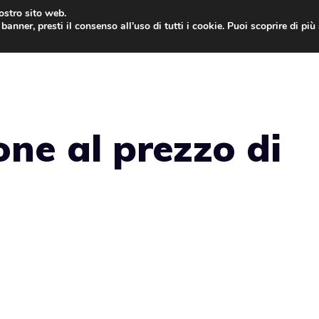
nostro sito web.
banner, presti il consenso all’uso di tutti i cookie. Puoi scoprire di pi
ONE
MAC
IPAD
IOS 9
APPLE WATCH
MAC
one al prezzo di