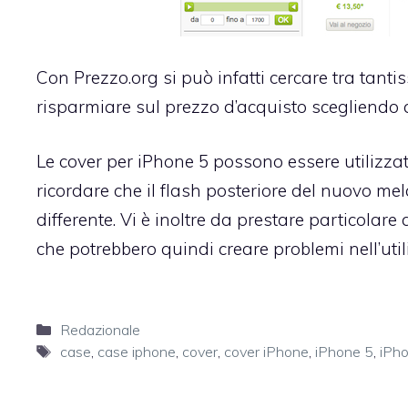
Con Prezzo.org si può infatti cercare tra tant
risparmiare sul prezzo d’acquisto scegliendo 
Le cover per iPhone 5 possono essere utilizza
ricordare che il flash posteriore del nuovo m
differente. Vi è inoltre da prestare particolare
che potrebbero quindi creare problemi nell’uti
Categorie
Redazionale
Tag
case
,
case iphone
,
cover
,
cover iPhone
,
iPhone 5
,
iPh