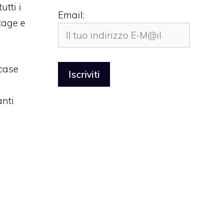
tti i
Email:
ntage e
 case
anti