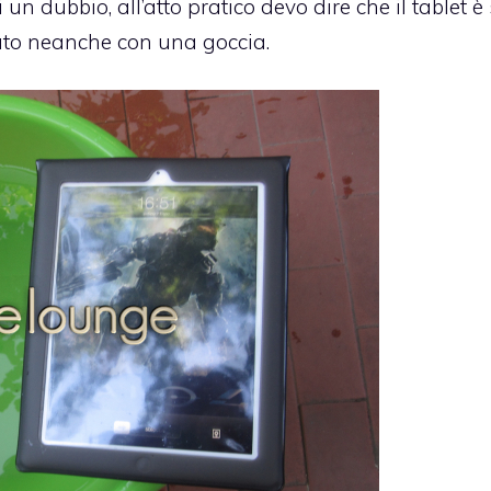
n dubbio, all’atto pratico devo dire che il tablet è
ato neanche con una goccia.