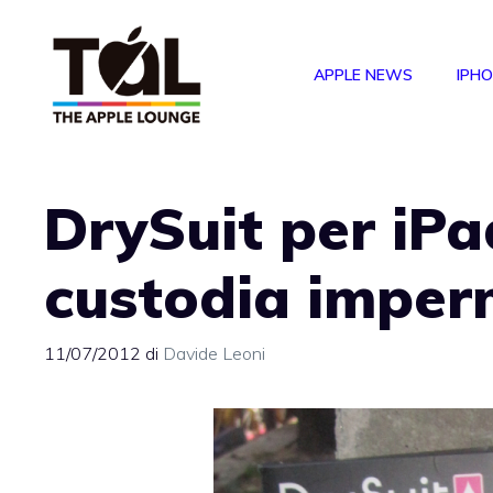
Vai
al
APPLE NEWS
IPH
contenuto
DrySuit per iPa
custodia imper
11/07/2012
di
Davide Leoni