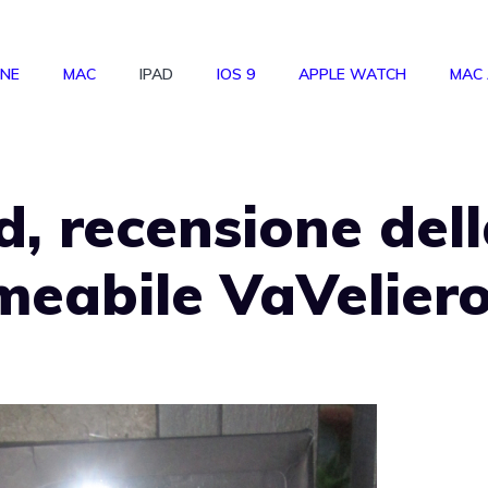
ONE
MAC
IPAD
IOS 9
APPLE WATCH
MAC
d, recensione del
meabile VaVelier