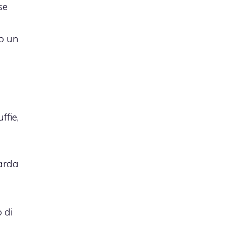
se
io un
ffie,
uarda
 di