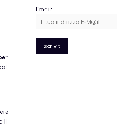
Email:
per
dal
gere
 il
e