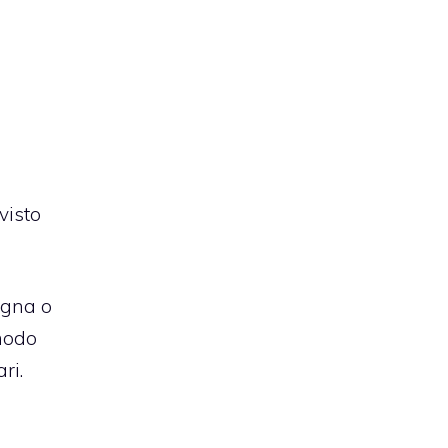
visto
agna o
 modo
ri.