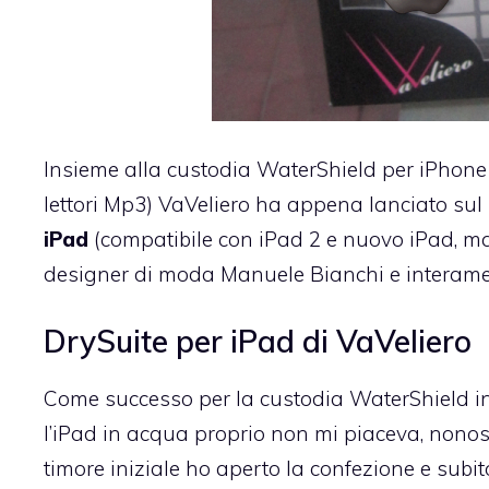
Insieme alla
custodia WaterShield per iPhone
lettori Mp3) VaVeliero ha appena lanciato su
iPad
(compatibile con iPad 2 e nuovo iPad, ma
designer di moda Manuele Bianchi e interament
DrySuite per iPad di VaVeliero
Come successo per la
custodia WaterShield
in
l’iPad in acqua proprio non mi piaceva, nonost
timore iniziale ho aperto la confezione e subi