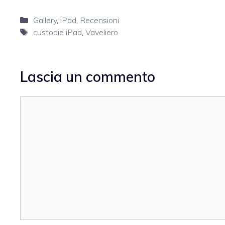
Categorie
Gallery
,
iPad
,
Recensioni
Tag
custodie iPad
,
Vaveliero
Lascia un commento
Commento