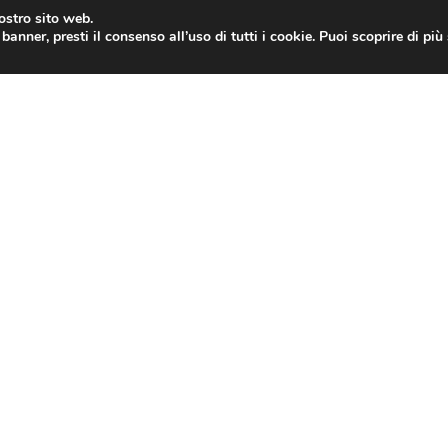
nostro sito web.
banner, presti il consenso all’uso di tutti i cookie. Puoi scoprire di pi
ONE
MAC
IPAD
IOS 9
APPLE WATCH
MAC