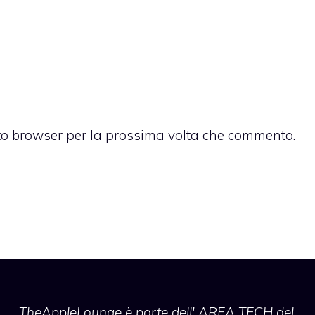
sto browser per la prossima volta che commento.
TheAppleLounge
è parte dell' AREA TECH del