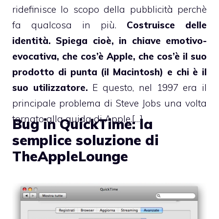
ridefinisce lo scopo della pubblicità perchè
fa qualcosa in più.
Costruisce delle
identità. Spiega cioè, in chiave emotivo-
evocativa, che cos’è Apple, che cos’è il suo
prodotto di punta (il Macintosh) e chi è il
suo utilizzatore.
E questo, nel 1997 era il
principale problema di Steve Jobs una volta
tornato alla guida di Apple.[…]
Bug in QuickTime: la
semplice soluzione di
TheAppleLounge