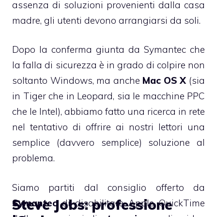
assenza di soluzioni provenienti dalla casa
madre, gli utenti devono arrangiarsi da soli.
Dopo
la conferma giunta da Symantec
che
la falla di sicurezza è in grado di colpire non
soltanto Windows, ma anche
Mac OS X
(sia
in Tiger che in Leopard, sia le macchine PPC
che le Intel), abbiamo fatto una ricerca in rete
nel tentativo di offrire ai nostri lettori una
semplice (davvero semplice) soluzione al
problema.
Siamo partiti dal consiglio offerto da
Steve Jobs: professione
Symantec
di disabilitare Apple QuickTime