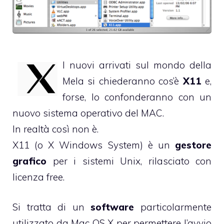
I nuovi arrivati sul mondo della
Mela si chiederanno cos’è
X11
e,
forse, lo confonderanno con un
nuovo sistema operativo del MAC.
In realtà così non è.
X11
(o X Windows System) è un
gestore
grafico
per i sistemi Unix, rilasciato con
licenza free.
Si tratta di un
software
particolarmente
utilizzato da Mac OS X per permettere l’avvio