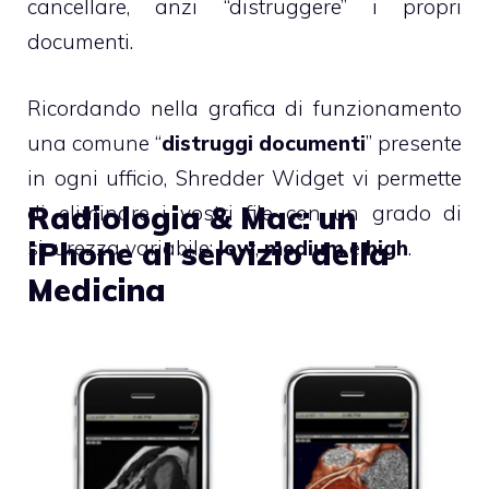
cancellare, anzi “distruggere” i propri
documenti.
Ricordando nella grafica di funzionamento
una comune “
distruggi documenti
” presente
in ogni ufficio, Shredder Widget vi permette
Radiologia & Mac: un
di eliminare i vostri file con un grado di
sicurezza variabile:
iPhone al servizio della
low
,
medium
e
high
.
Medicina