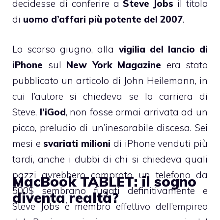
decidesse di conferire a
Steve Jobs
il titolo
di
uomo d’affari più potente del 2007
.
Lo scorso giugno, alla
vigilia del lancio di
iPhone
sul
New York Magazine
era stato
pubblicato
un articolo
di John Heilemann, in
cui l’autore si chiedeva se la carriera di
Steve,
l’iGod
, non fosse ormai arrivata ad un
picco, preludio di un’inesorabile discesa. Sei
mesi e
svariati milioni
di iPhone venduti più
tardi, anche i dubbi di chi si chiedeva quali
pazzi avrebbero comprato un telefono da
MacBook TABLET: il sogno
500$ sembrano fugati definitivamente e
diventa realtà?
Steve Jobs è membro effettivo dell’empireo