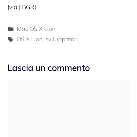
[via |
BGR
]
Categorie
Mac OS X Lion
Tag
OS X Lion
,
sviluppatori
Lascia un commento
Commento