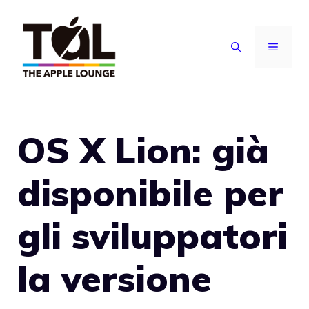
Vai
al
MENU
contenuto
OS X Lion: già
disponibile per
gli sviluppatori
la versione