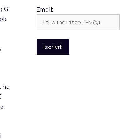
ig G
Email:
ple
,
, ha
X
he
il