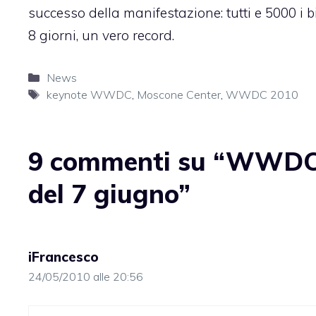
successo della manifestazione:
tutti e 5000 i b
8 giorni, un vero record.
Categorie
News
Tag
keynote WWDC
,
Moscone Center
,
WWDC 2010
9 commenti su “WWDC 2
del 7 giugno”
iFrancesco
24/05/2010 alle 20:56