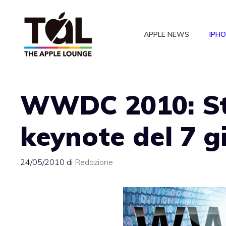
Vai
al
APPLE NEWS
IPH
contenuto
WWDC 2010: Ste
keynote del 7 g
24/05/2010
di
Redazione