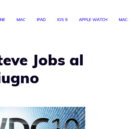
ONE
MAC
IPAD
IOS 9
APPLE WATCH
MAC
ve Jobs al
iugno