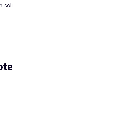
n soli
ote