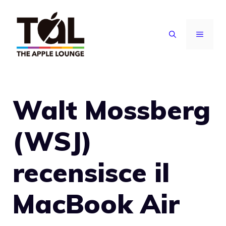
Vai
al
MENU
contenuto
Walt Mossberg
(WSJ)
recensisce il
MacBook Air