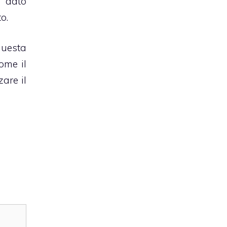
a dato
o.
questa
ome il
are il