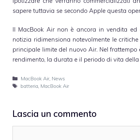
ipotizzare che verranno commercializzati 
sapere tuttavia se secondo Apple questa oper
Il MacBook Air non è ancora in vendita ed è
notizia ridimensiona notevolmente le critich
principale limite del nuovo Air. Nel frattempo
rendimento, la durata e il periodo di vita della b
Categorie
MacBook Air
,
News
Tag
batteria
,
MacBook Air
Lascia un commento
Commento