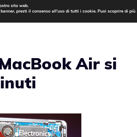
nostro sito web.
banner, presti il consenso all’uso di tutti i cookie. Puoi scoprire di pi
ONE
MAC
IPAD
IOS 9
APPLE WATCH
MAC
 MacBook Air si
inuti