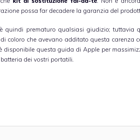
anche
kit di sostituzione fai-da-te
. Non è ancor
azione possa far decadere la garanzia del prodott
 quindi prematuro qualsiasi giudizio; tuttavia 
e di coloro che avevano additato questa carenza c
 è disponibile
questa guida
di Apple per massimizz
atteria dei vostri portatili.