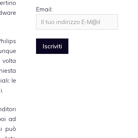
ertino
Email:
rdware
hilips
dunque
 volta
hiesta
li: le
i.
ditori
poi ad
si può