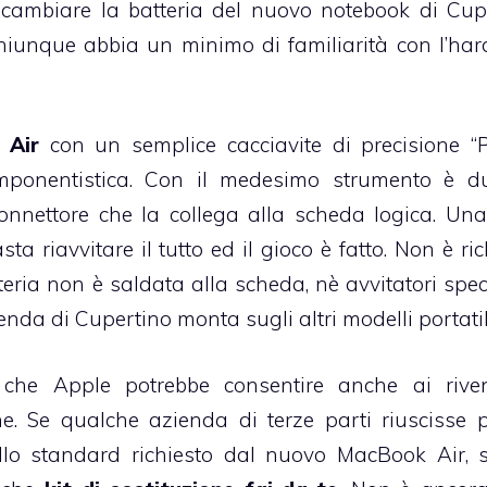
 cambiare la batteria del nuovo notebook di Cup
hiunque abbia un minimo di familiarità con l’ha
 Air
con un semplice cacciavite di precisione “P
omponentistica. Con il medesimo strumento è 
 connettore che la collega alla scheda logica. Una
a riavvitare il tutto ed il gioco è fatto. Non è ric
ria non è saldata alla scheda, nè avvitatori specia
ienda di Cupertino monta sugli altri modelli portatil
 che Apple potrebbe consentire anche ai riven
one. Se qualche azienda di terze parti riuscisse 
ello standard richiesto dal nuovo MacBook Air, 