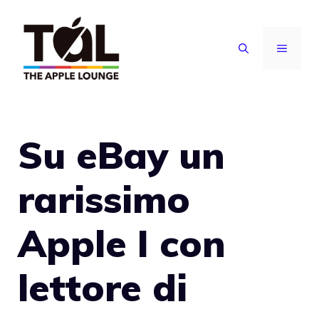
Vai
al
MENU
contenuto
Su eBay un
rarissimo
Apple I con
lettore di