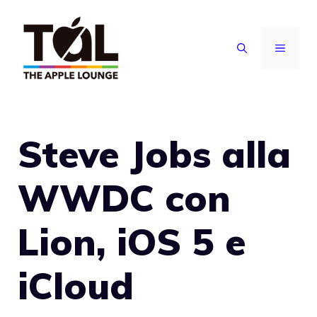
Vai
al
MENU
contenuto
Steve Jobs alla
WWDC con
Lion, iOS 5 e
iCloud