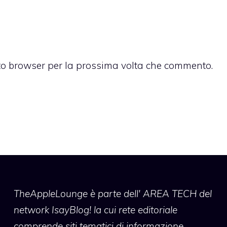
sto browser per la prossima volta che commento.
TheAppleLounge
è parte dell' AREA TECH del
network IsayBlog! la cui rete editoriale
comprende siti tematici di informazione