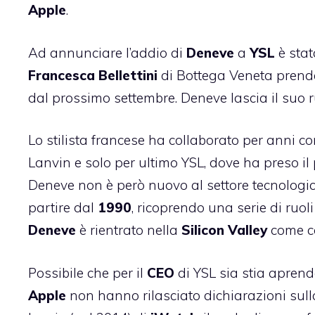
Apple
.
Ad annunciare l’addio di
Deneve
a
YSL
è stat
Francesca
Bellettini
di Bottega Veneta prender
dal prossimo settembre. Deneve lascia il suo r
Lo stilista francese ha collaborato per anni c
Lanvin e solo per ultimo YSL, dove ha preso il 
Deneve non è però nuovo al settore tecnologi
partire dal
1990
, ricoprendo una serie di ruoli
Deneve
è rientrato nella
Silicon
Valley
come co
Possibile che per il
CEO
di YSL sia stia apren
Apple
non hanno rilasciato dichiarazioni sul