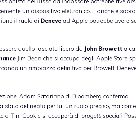
ofessionista del lusso da indossare potrebbe rivelars
ente un dispositivo elettronico. E anche e soprat
ione il ruolo di
Deneve
ad Apple potrebbe avere s
essere quello lasciato libero da
John
Browett
a ca
inance
Jim Bean che si occupa degli Apple Store sp
rcando un rimpiazzo definitivo per Browett. Denev
crezione, Adam Satariano di Bloomberg conferma
 stato delineato per lui un ruolo preciso, ma come 
nte a Tim Cook
e si occuperà di
progetti speciali
. Pos