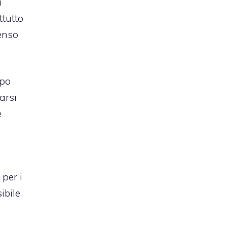
i
tutto
enso
po
arsi
e
per i
sibile