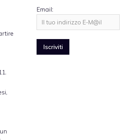
Email:
rtire
11.
si,
.
 un