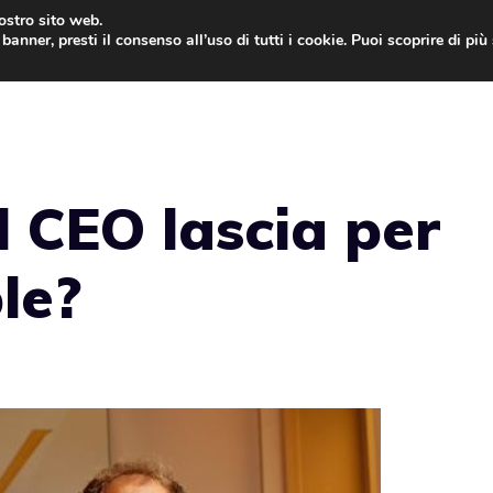
nostro sito web.
banner, presti il consenso all’uso di tutti i cookie. Puoi scoprire di pi
ONE
MAC
IPAD
IOS 9
APPLE WATCH
MAC
l CEO lascia per
le?