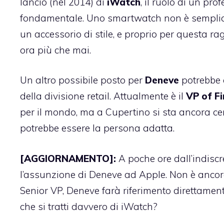
lancio (nel 2014) di
iWatch
, il ruolo di un pr
fondamentale. Uno smartwatch non è semplicem
un accessorio di stile, e proprio per questa rag
ora più che mai.
Un altro possibile posto per
Deneve
potrebbe 
della divisione retail. Attualmente è il
VP
of
F
per il mondo, ma a Cupertino si sta ancora ce
potrebbe essere la persona adatta.
[AGGIORNAMENTO]:
A poche ore dall’indis
l’assunzione di Deneve ad Apple. Non è ancora
Senior VP, Deneve farà riferimento direttame
che si tratti davvero di iWatch?