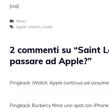
[
via
]
Categorie
News
Tag
Apple
,
iWatch
,
moda
2 commenti su “Saint La
passare ad Apple?”
Pingback:
iWatch: Apple continua ad assume
Pingback:
Burberry filma uno spot con iPhone