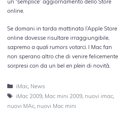
un “semplice” aggiornamento dello Store
online.
Se domani in tarda mattinata l’Apple Store
online dovesse risultare irraggiungibile,
sapremo
a quali rumors votarci
. I Mac fan
non sperano altro che di venire felicemente
sorpresi con da un bel
en plein
di novità.
Categorie
iMac
,
News
Tag
iMac 2009
,
Mac mini 2009
,
nuovi imac
,
nuovi MAc
,
nuovi Mac mini