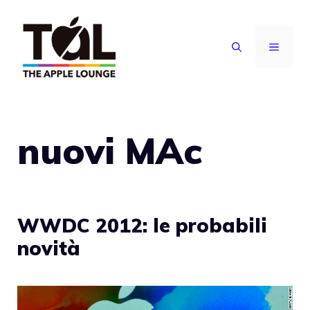
Vai
al
MENU
contenuto
nuovi MAc
WWDC 2012: le probabili
novità