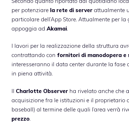
Secondo quanto riportato dal quotidiano local
per potenziare
la rete di server
attualmente u
particolare dell’App Store. Attualmente per la
appoggia ad
Akamai
.
I lavori per la realizzazione della struttura
contrattando con
fornitori di manodopera e s
interesseranno il data center durante la fase
in piena attività.
Il
Charlotte Observer
ha rivelato anche che a
acquisizione fra le istituzioni e il proprieta
baseball) al termine delle quali l’area verrà
prezzo
.