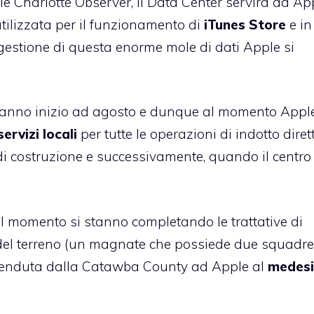
e Charlotte Observer, il Data Center servirà ad Ap
tilizzata per il funzionamento di
iTunes Store
e in
 gestione di questa enorme mole di dati Apple si
 avranno inizio ad agosto e dunque al momento Appl
ervizi locali
per tutte le operazioni di indotto diret
 di costruzione e successivamente, quando il centro
l momento si stanno completando le trattative di
rio del terreno (un magnate che possiede due squadre
 rivenduta dalla Catawba County ad Apple al
medes