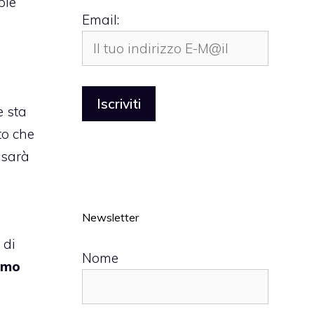
ple
Email:
e sta
to che
 sarà
Newsletter
 di
Nome
imo