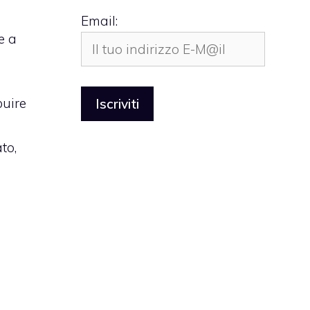
Email:
e a
buire
to,