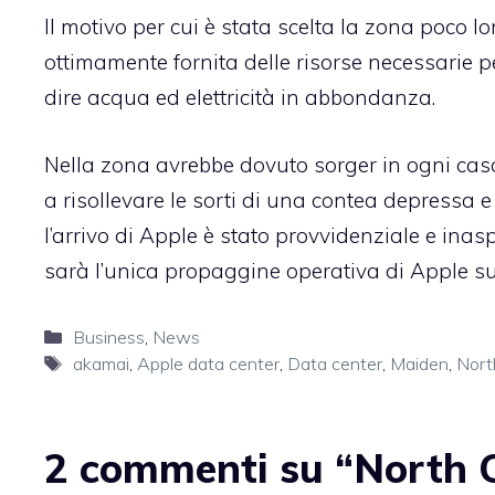
Il motivo per cui è stata scelta la zona poco lo
ottimamente fornita delle risorse necessarie 
dire acqua ed elettricità in abbondanza.
Nella zona avrebbe dovuto sorger in ogni caso
a risollevare le sorti di una contea depressa e
l’arrivo di Apple è stato provvidenziale e inas
sarà l’unica propaggine operativa di Apple sull
Categorie
Business
,
News
Tag
akamai
,
Apple data center
,
Data center
,
Maiden
,
Nort
2 commenti su “North Ca