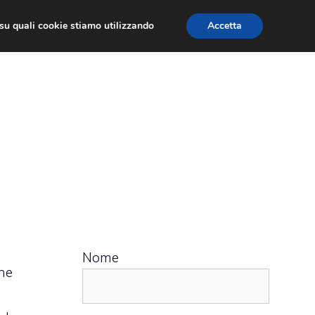
ù su quali cookie stiamo utilizzando
Accetta
 APPS
RECENSIONI
APPROFONDIMENTO
Nome
he