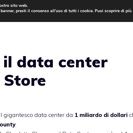
nostro sito web.
banner, presti il consenso all’uso di tutti i cookie. Puoi scoprire di pi
ONE
MAC
IPAD
IOS 9
APPLE WATCH
MAC
 il data center
 Store
l gigantesco data center da
1 miliardo di dollari
c
ounty
.