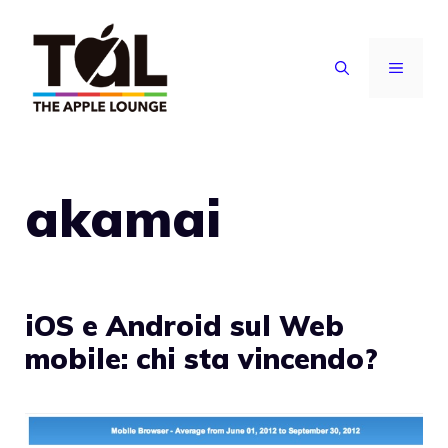
Vai
al
MENU
contenuto
akamai
iOS e Android sul Web
mobile: chi sta vincendo?