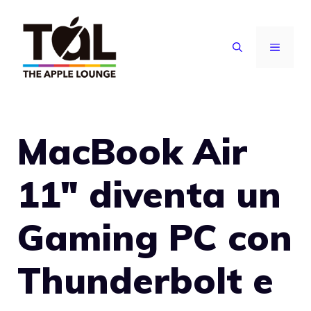
Vai
al
MENU
contenuto
MacBook Air
11″ diventa un
Gaming PC con
Thunderbolt e