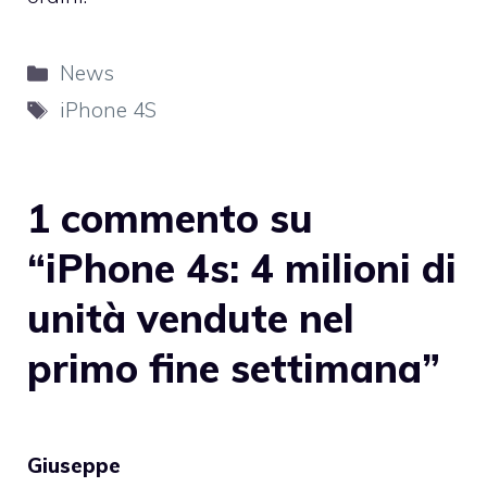
Categorie
News
Tag
iPhone 4S
1 commento su
“iPhone 4s: 4 milioni di
unità vendute nel
primo fine settimana”
Giuseppe