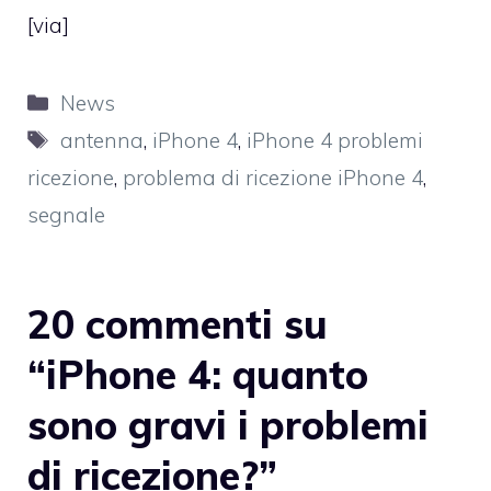
[
via
]
Categorie
News
Tag
antenna
,
iPhone 4
,
iPhone 4 problemi
ricezione
,
problema di ricezione iPhone 4
,
segnale
20 commenti su
“iPhone 4: quanto
sono gravi i problemi
di ricezione?”