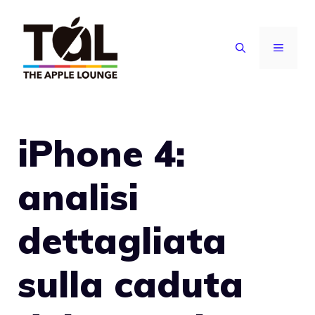
Vai
al
MENU
contenuto
iPhone 4:
analisi
dettagliata
sulla caduta