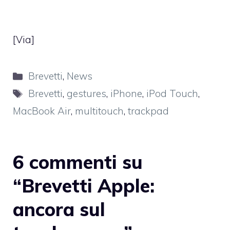
[
Via
]
Categorie
Brevetti
,
News
Tag
Brevetti
,
gestures
,
iPhone
,
iPod Touch
,
MacBook Air
,
multitouch
,
trackpad
6 commenti su
“Brevetti Apple:
ancora sul