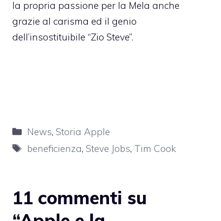
la propria passione per la Mela anche
grazie al carisma ed il genio
dell’insostituibile “Zio Steve”.
Categorie
News
,
Storia Apple
Tag
beneficienza
,
Steve Jobs
,
Tim Cook
11 commenti su
“Apple e la