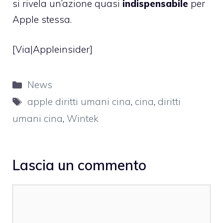
si rivela un’azione quasi
indispensabile
per
Apple stessa.
[Via|
Appleinsider
]
Categorie
News
Tag
apple diritti umani cina
,
cina
,
diritti
umani cina
,
Wintek
Lascia un commento
Commento