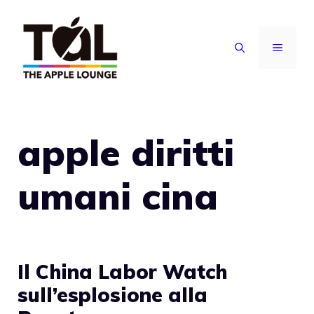
Vai
al
MENU
contenuto
apple diritti
umani cina
Il China Labor Watch
sull’esplosione alla