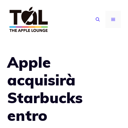
Vai
al
MENU
contenuto
Apple
acquisirà
Starbucks
entro