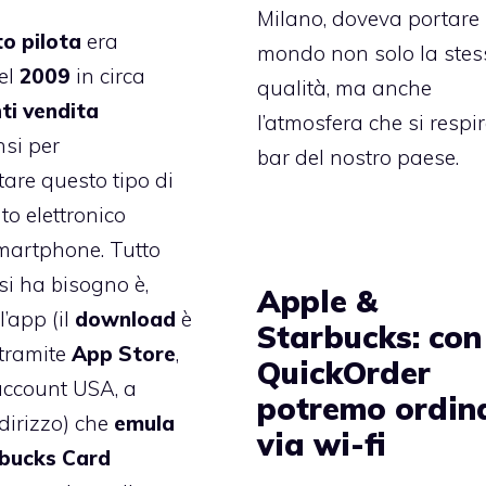
Milano, doveva portare 
to
pilota
era
mondo non solo la ste
nel
2009
in circa
qualità, ma anche
ti
vendita
l’atmosfera che si respi
nsi per
bar del nostro paese.
are questo tipo di
o elettronico
martphone. Tutto
 si ha bisogno è,
Apple &
l’app (il
download
è
Starbucks: con
tramite
App Store
,
QuickOrder
account USA,
a
potremo ordin
dirizzo
) che
emula
via wi-fi
bucks Card