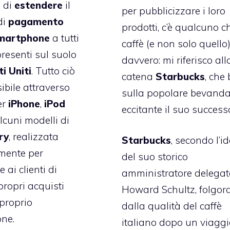
 di
estendere
il
per pubblicizzare i loro
di
pagamento
prodotti, c’è qualcuno ch
martphone
a tutti
caffè (e non solo quello)
presenti sul suolo
davvero: mi riferisco all
i Uniti
. Tutto ciò
catena
Starbucks
, che
ibile attraverso
sulla popolare bevand
er
iPhone
,
iPod
eccitante il suo success
lcuni modelli di
ry
, realizzata
Starbucks
, secondo l’i
mente per
del suo storico
 ai clienti di
amministratore delegat
propri acquisti
Howard Schultz, folgor
 proprio
dalla qualità del caffè
ne.
italiano dopo un viaggi