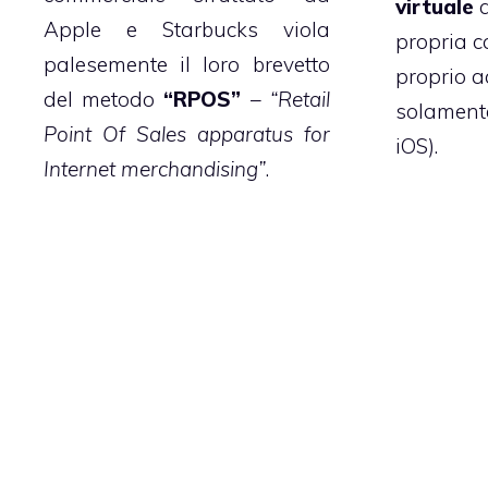
virtuale
a
Apple e Starbucks viola
propria ca
palesemente il loro brevetto
proprio a
del metodo
“RPOS”
–
“Retail
solamente
Point Of Sales apparatus for
iOS).
Internet merchandising”
.