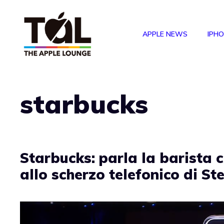
Vai
al
APPLE NEWS
IPH
contenuto
starbucks
Starbucks: parla la barista 
allo scherzo telefonico di St