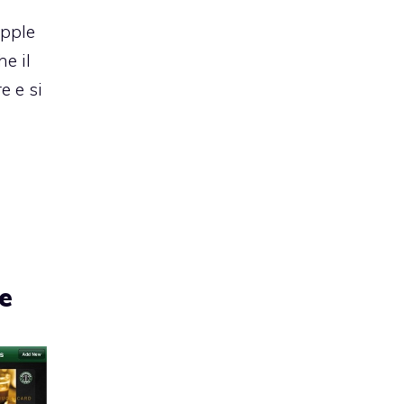
Apple
e il
e e si
e