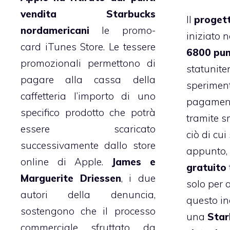
vendita Starbucks
Il
proget
nordamericani
le promo-
iniziato 
card iTunes Store. Le tessere
6800
pun
promozionali permettono di
statunite
pagare alla cassa della
speriment
caffetteria l’importo di uno
pagament
specifico prodotto che potrà
tramite s
essere scaricato
ciò di cui
successivamente dallo store
appunto, 
online di Apple.
James e
gratuito
Marguerite Driessen
, i due
solo per 
autori della denuncia,
questo in
sostengono che il processo
una
Star
commerciale sfruttato da