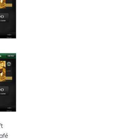
ft
Café