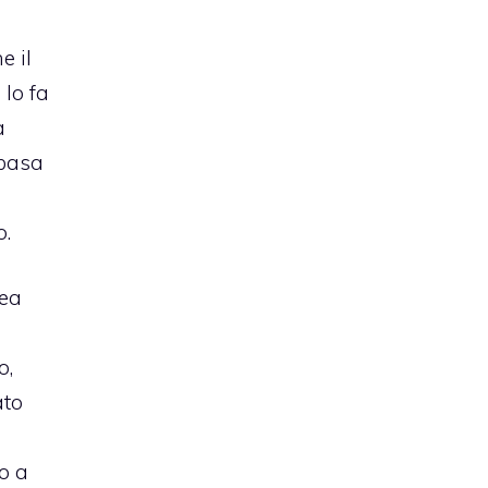
e il
 lo fa
a
 basa
a
o.
dea
o,
ato
o a