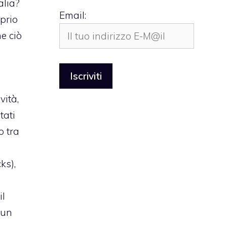
alia?
Email:
prio
e ciò
vità,
tati
o tra
ks),
il
 un