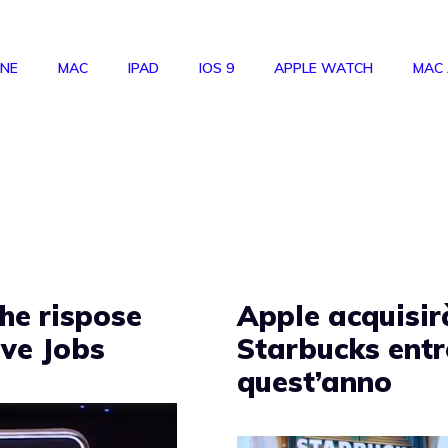
ONE
MAC
IPAD
IOS 9
APPLE WATCH
MAC
che rispose
Apple acquisir
eve Jobs
Starbucks ent
quest’anno