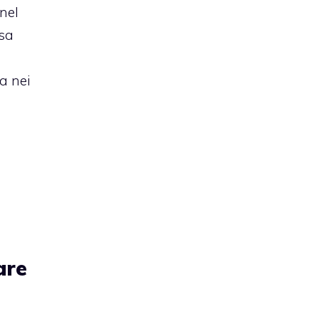
nel
ssa
ra nei
are