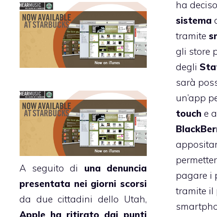
ha deciso
sistema
tramite
s
gli store 
degli
Stat
sarà poss
un’app p
touch
e a
BlackBer
apposita
permettere
A seguito di
una denuncia
pagare i 
presentata nei giorni scorsi
tramite il
da due cittadini dello Utah,
smartpho
Apple ha ritirato dai punti