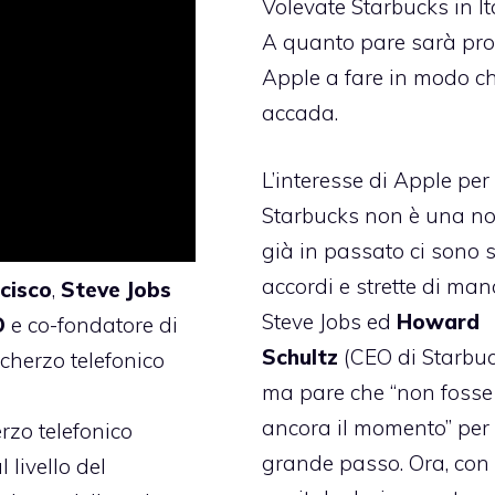
Volevate Starbucks in It
A quanto pare sarà pro
Apple a fare in modo ch
accada.
L’interesse di Apple per
Starbucks non è una no
già in passato ci sono s
accordi
e strette di man
cisco
,
Steve
Jobs
Steve Jobs ed
Howard
O
e co-fondatore di
Schultz
(CEO di Starbuc
scherzo telefonico
ma pare che “non fosse
ancora il momento” per 
erzo telefonico
grande passo. Ora, con
 livello del