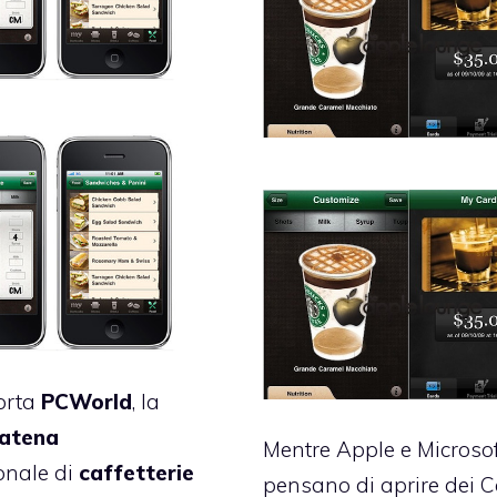
orta
PCWorld
, la
atena
Mentre Apple e Microso
onale di
caffetterie
pensano di
aprire dei 