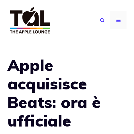
Vai
al
MENU
contenuto
Apple
acquisisce
Beats: ora è
ufficiale