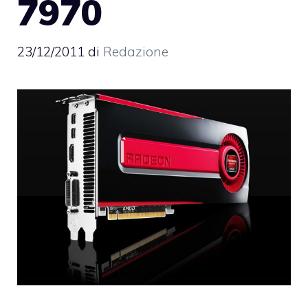
7970
23/12/2011
di
Redazione