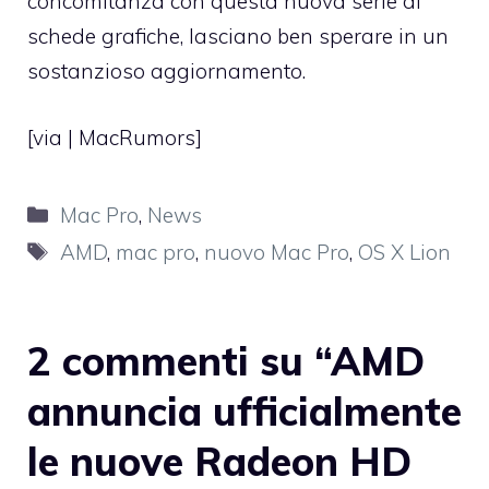
concomitanza con questa nuova serie di
schede grafiche, lasciano ben sperare in un
sostanzioso aggiornamento.
[via |
MacRumors
]
Categorie
Mac Pro
,
News
Tag
AMD
,
mac pro
,
nuovo Mac Pro
,
OS X Lion
2 commenti su “AMD
annuncia ufficialmente
le nuove Radeon HD