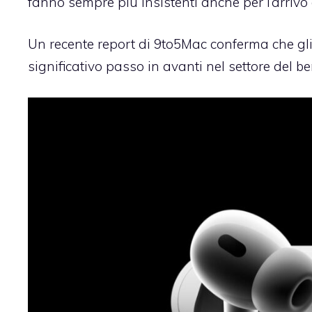
fanno sempre più insistenti anche per l’arrivo
Un recente report di 9to5Mac conferma che gli 
significativo passo in avanti nel settore del b