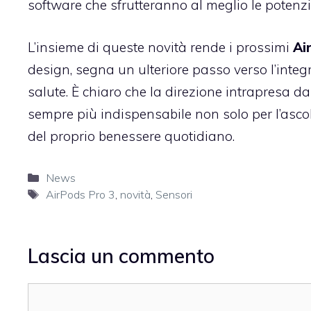
software che sfrutteranno al meglio le potenzia
L’insieme di queste novità rende i prossimi
Ai
design, segna un ulteriore passo verso l’inte
salute. È chiaro che la direzione intrapresa d
sempre più indispensabile non solo per l’asco
del proprio benessere quotidiano.
Categorie
News
Tag
AirPods Pro 3
,
novità
,
Sensori
Lascia un commento
Commento