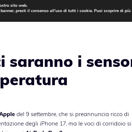
nostro sito web.
banner, presti il consenso all’uso di tutti i cookie. Puoi scoprire di pi
ONE
MAC
IPAD
IOS 9
APPLE WATCH
MAC
i saranno i senso
mperatura
Apple
del 9 settembre, che si preannuncia ricco di
entazione degli iPhone 17, ma le voci di corridoio si