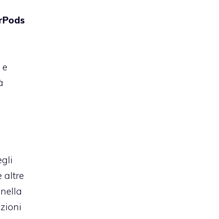
rPods
 e
à
egli
 altre
 nella
zioni