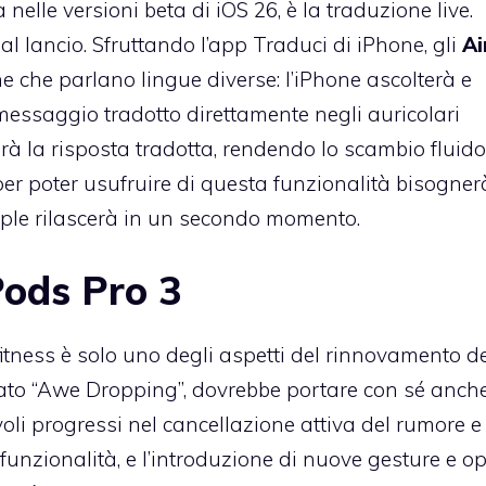
nelle versioni beta di iOS 26, è la traduzione live.
al lancio. Sfruttando l’app Traduci di iPhone, gli
Ai
e che parlano lingue diverse: l’iPhone ascolterà e
l messaggio tradotto direttamente negli auricolari
erà la risposta tradotta, rendendo lo scambio fluido
er poter usufruire di questa funzionalità bisogner
le rilascerà in un secondo momento.
Pods Pro 3
l fitness è solo uno degli aspetti del rinnovamento d
mato “Awe Dropping”, dovrebbe portare con sé anche
voli progressi nel cancellazione attiva del rumore e
unzionalità, e l’introduzione di nuove gesture e op