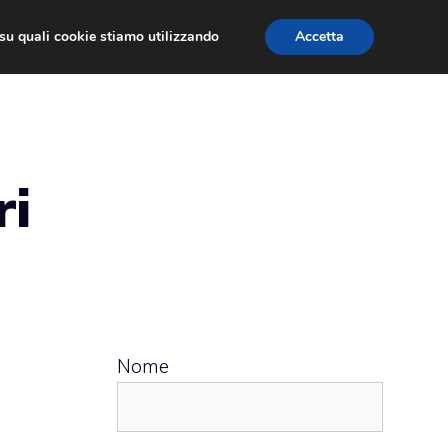
ù su quali cookie stiamo utilizzando
Accetta
 APPS
RECENSIONI
APPROFONDIMENTO
ri
Nome