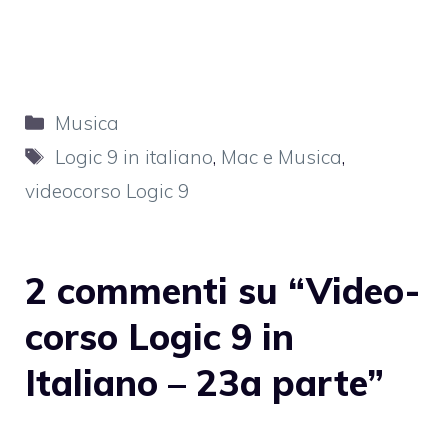
Categorie
Musica
Tag
Logic 9 in italiano
,
Mac e Musica
,
videocorso Logic 9
2 commenti su “Video-
corso Logic 9 in
Italiano – 23a parte”