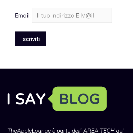
Email:
TheAppleLounge
è parte dell' AREA TECH del