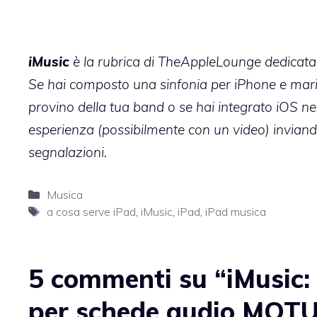
iMusic
è la rubrica di TheAppleLounge dedicata a
Se hai composto una sinfonia per iPhone e mari
provino della tua band o se hai integrato iOS ne
esperienza (possibilmente con un video) invian
segnalazioni
.
Categorie
Musica
Tag
a cosa serve iPad
,
iMusic
,
iPad
,
iPad musica
5 commenti su “iMusic:
per schede audio MOT