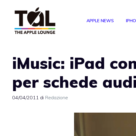
Vai
al
APPLE NEWS
IPH
contenuto
iMusic: iPad co
per schede au
04/04/2011
di
Redazione