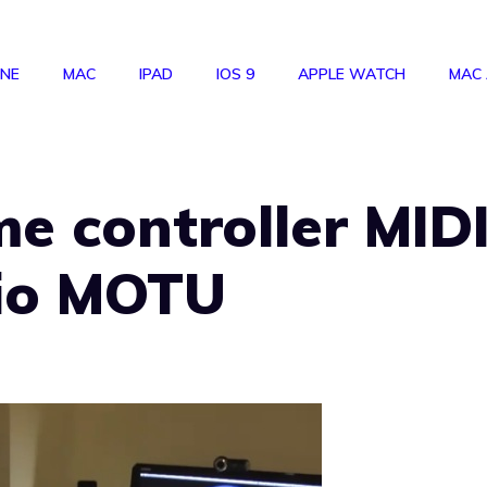
ONE
MAC
IPAD
IOS 9
APPLE WATCH
MAC
me controller MID
dio MOTU