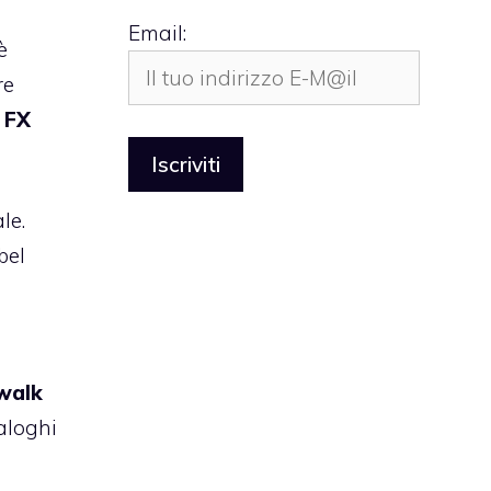
Email:
è
re
 FX
le.
bel
walk
aloghi