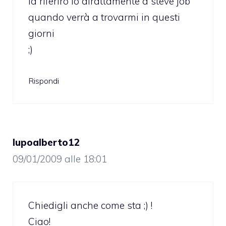
la riferirò io dirattamente a steve job
quando verrà a trovarmi in questi
giorni
;)
Rispondi
lupoalberto12
09/01/2009 alle 18:01
Chiedigli anche come sta ;) !
Ciao!