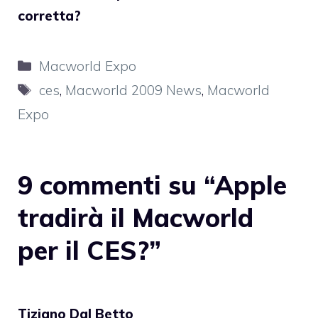
corretta?
Categorie
Macworld Expo
Tag
ces
,
Macworld 2009 News
,
Macworld
Expo
9 commenti su “Apple
tradirà il Macworld
per il CES?”
Tiziano Dal Betto