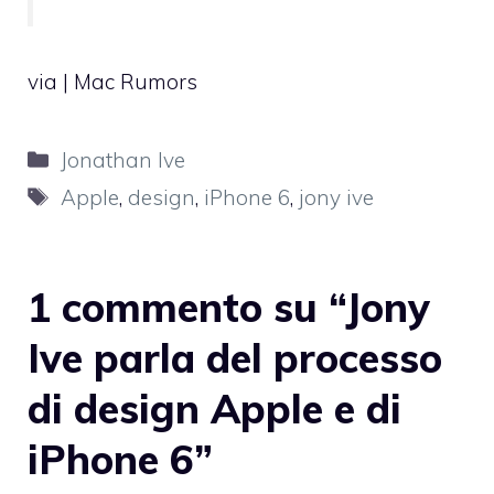
via |
Mac Rumors
Categorie
Jonathan Ive
Tag
Apple
,
design
,
iPhone 6
,
jony ive
1 commento su “Jony
Ive parla del processo
di design Apple e di
iPhone 6”