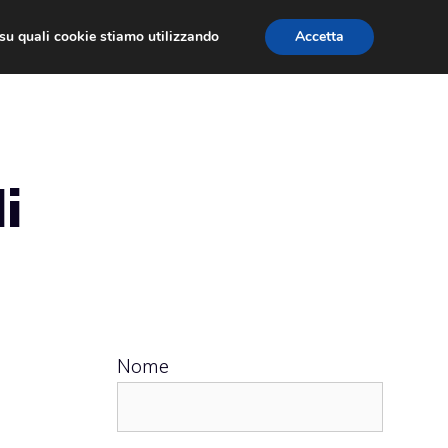
ù su quali cookie stiamo utilizzando
Accetta
 APPS
RECENSIONI
APPROFONDIMENTO
i
Nome