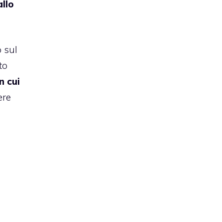
llo
o sul
to
 cui
ere