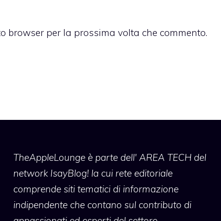
sto browser per la prossima volta che commento.
TheAppleLounge
è parte dell' AREA TECH del
network IsayBlog! la cui rete editoriale
comprende siti tematici di informazione
indipendente che contano sul contributo di
appassionati ed esperti del settore.