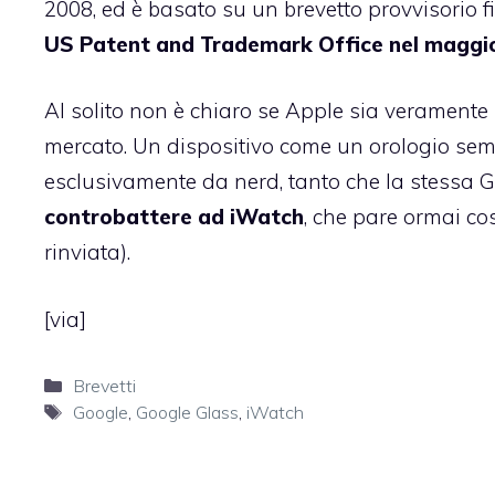
2008, ed è basato su un brevetto provvisorio
US Patent and Trademark Office nel maggi
Al solito non è chiaro se Apple sia veramente 
mercato. Un dispositivo come un orologio se
esclusivamente da nerd, tanto che la stessa 
controbattere ad iWatch
, che pare ormai co
rinviata).
[
via
]
Categorie
Brevetti
Tag
Google
,
Google Glass
,
iWatch