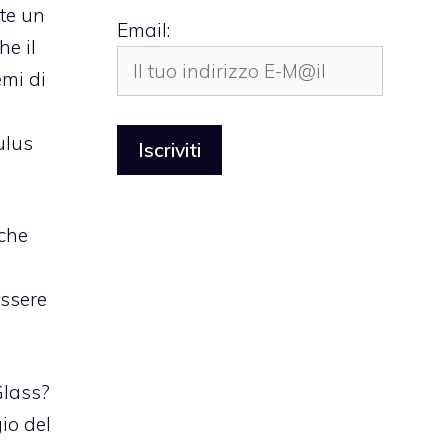
te un
Email:
he il
emi di
ulus
 che
essere
Glass?
io del