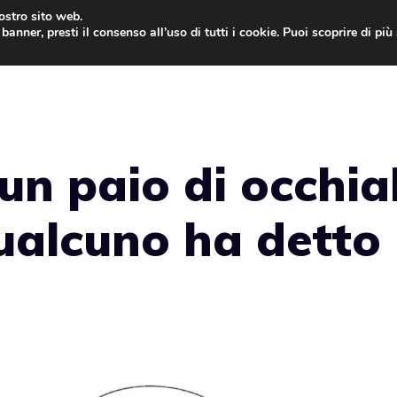
nostro sito web.
banner, presti il consenso all’uso di tutti i cookie. Puoi scoprire di pi
ONE
MAC
IPAD
IOS 9
APPLE WATCH
MAC
un paio di occhial
ualcuno ha detto