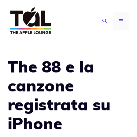
Vai
al
MENU
contenuto
The 88 e la
canzone
registrata su
iPhone