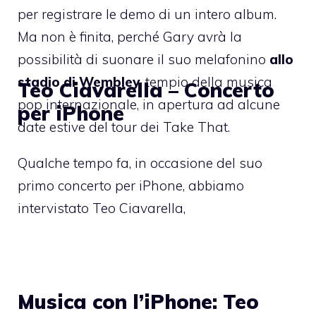
per registrare le demo di un intero album.
Ma non è finita, perché Gary avrà la
possibilità di suonare il suo melafonino
allo
stadio di Wembley
, tempio della musica
Teo Ciavarella – Concerto
pop internazionale, in apertura ad alcune
per iPhone
date estive del tour dei Take That.
Qualche tempo fa, in occasione del suo
primo concerto per iPhone, abbiamo
intervistato Teo Ciavarella,
Musica con l’iPhone: Teo