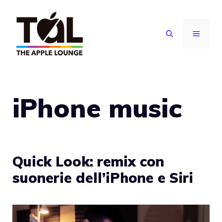
Vai
al
MENU
contenuto
iPhone music
Quick Look: remix con
suonerie dell’iPhone e Siri