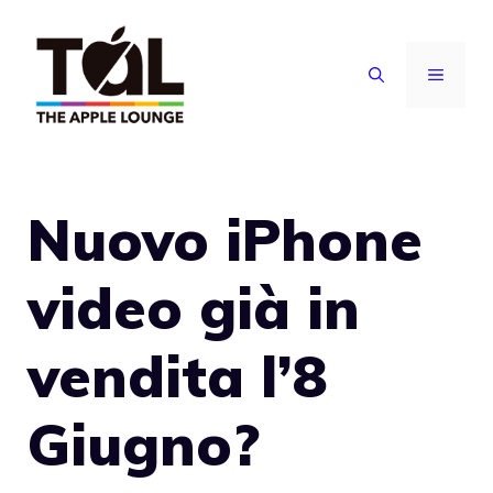
Vai
al
MENU
contenuto
Nuovo iPhone
video già in
vendita l’8
Giugno?