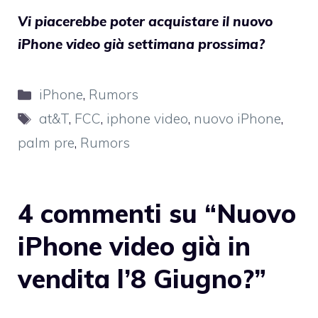
Vi piacerebbe poter acquistare il nuovo
iPhone video già settimana prossima?
Categorie
iPhone
,
Rumors
Tag
at&T
,
FCC
,
iphone video
,
nuovo iPhone
,
palm pre
,
Rumors
4 commenti su “Nuovo
iPhone video già in
vendita l’8 Giugno?”