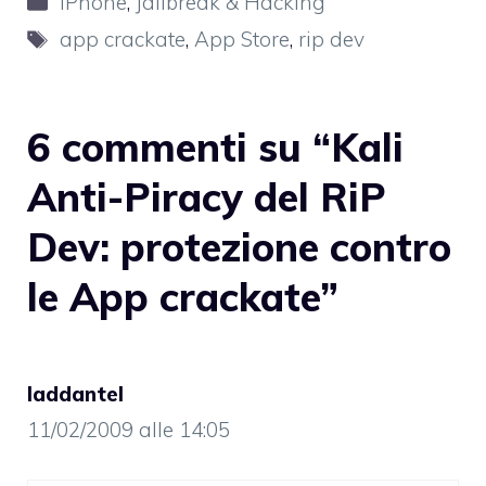
iPhone
,
Jailbreak & Hacking
Tag
app crackate
,
App Store
,
rip dev
6 commenti su “Kali
Anti-Piracy del RiP
Dev: protezione contro
le App crackate”
laddantel
11/02/2009 alle 14:05