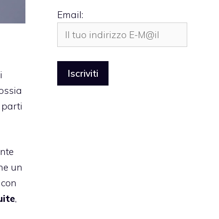
Email:
n
i
 ossia
 parti
ente
one un
 con
uite
,