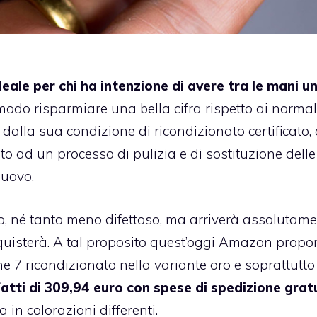
eale per chi ha intenzione di avere tra le mani u
modo risparmiare una bella cifra rispetto ai normal
 dalla sua condizione di ricondizionato certificato,
o ad un processo di pulizia e di sostituzione delle
nuovo.
, né tanto meno difettoso, ma arriverà assolutam
cquisterà. A tal proposito quest’oggi Amazon prop
e 7 ricondizionato nella variante oro e soprattutto
nfatti di 309,94 euro con spese di spedizione grat
in colorazioni differenti.