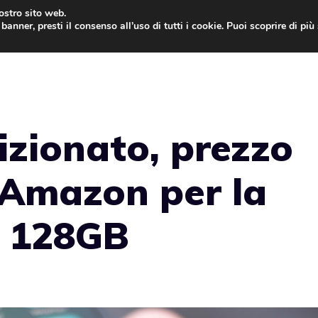
nostro sito web.
banner, presti il consenso all’uso di tutti i cookie. Puoi scoprire di pi
ONE
MAC
IPAD
IOS 9
APPLE WATCH
MAC
izionato, prezzo
 Amazon per la
a 128GB