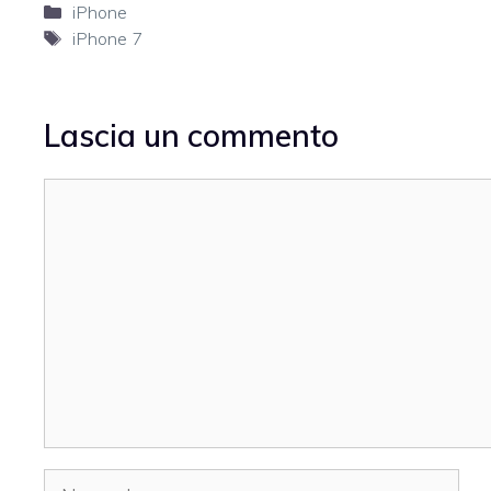
Categorie
iPhone
Tag
iPhone 7
Lascia un commento
Commento
Nome