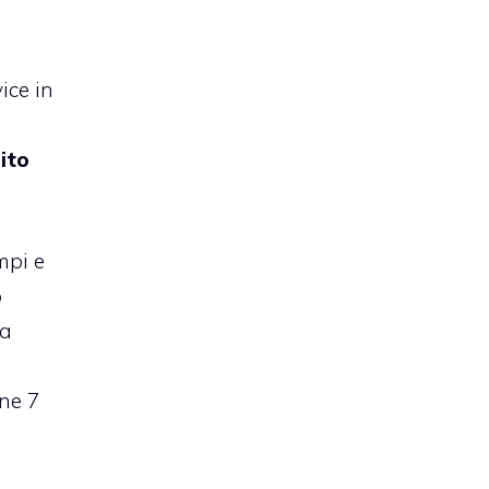
ice in
ito
mpi e
o
na
one 7