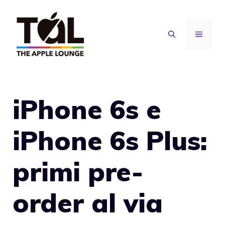
Vai
al
MENU
contenuto
iPhone 6s e
iPhone 6s Plus:
primi pre-
order al via