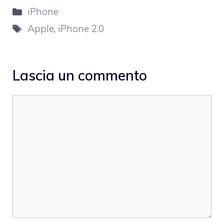
Categorie
iPhone
Tag
Apple
,
iPhone 2.0
Lascia un commento
Commento