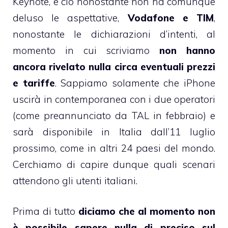
Keynote, e ciò nonostante non ha comunque
deluso le aspettative,
Vodafone e TIM
,
nonostante le dichiarazioni d’intenti, al
momento in cui scriviamo
non hanno
ancora rivelato nulla circa eventuali prezzi
e tariffe
. Sappiamo solamente che iPhone
uscirà in contemporanea con i due operatori
(
come preannunciato da TAL in febbraio
) e
sarà disponibile in Italia dall’11 luglio
prossimo,
come in altri 24 paesi del mondo
.
Cerchiamo di capire dunque quali scenari
attendono gli utenti italiani.
Prima di tutto
diciamo che al momento non
è possibile sapere nulla di preciso sul