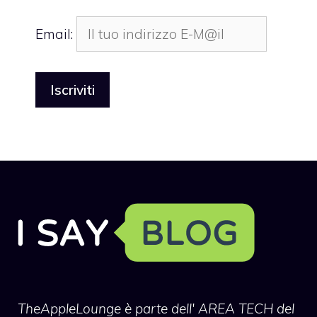
Email:
TheAppleLounge
è parte dell' AREA TECH del