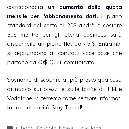
corrisponderà
un aumento della quota
mensile per l’abbonamento dati.
Il piano
standard del costo di 20$ andrà a costare
30$ mentre per gli utenti business sarà
disponibile un piano flat da 45 $. Entrambi
si aggiungono ai contratti voce base che
partono da 40$.
Qui il comunicato
.
Speriamo di scoprire al più presto qualcosa
di nuovo sui prezzi e sulle tariffe di TIM e
Vodafone. Vi terremo come sempre informati
in caso di novità. Stay Tuned!
Categorie
iPhone
,
Keynote
,
News
,
Steve Jobs
,